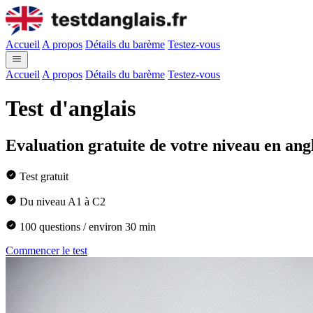
Accueil
A propos
Détails du barème
Testez-vous
Accueil
A propos
Détails du barème
Testez-vous
Test d'anglais
Evaluation gratuite de votre niveau en ang
Test gratuit
Du niveau A1 à C2
100 questions / environ 30 min
Commencer le test